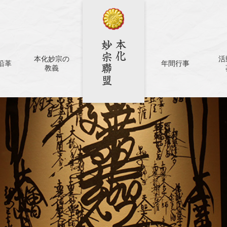
本化妙宗の
活
沿革
年間行事
教義