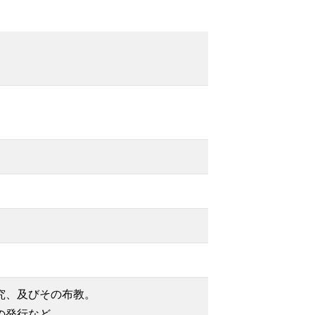
究、及びその布教。
の発行など。