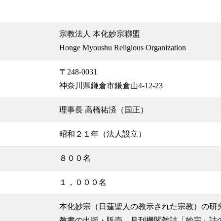
宗教法人 本化妙宗聯盟
Honge Myoushu Religious Organization
〒248-0031
神奈川県鎌倉市鎌倉山4-12-23
理事長 高橋祐済（国正）
昭和２１年（法人設立）
８００名
１，０００名
本化妙宗（日蓮聖人の教示された宗教）の研
教書の出版・販売、月刊機関雑誌「妙宗」誌