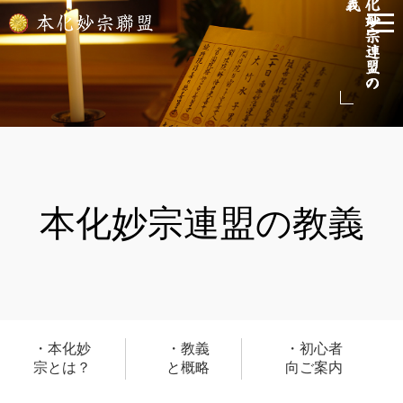
本化妙宗連盟の教義
本化妙
教義
初心者
宗とは？
と概略
向ご案内