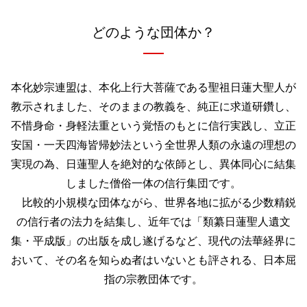
どのような団体か？
本化妙宗連盟は、本化上行大菩薩である聖祖日蓮大聖人が
教示されました、そのままの教義を、純正に求道研鑽し、
不惜身命・身軽法重という覚悟のもとに信行実践し、立正
安国・一天四海皆帰妙法という全世界人類の永遠の理想の
実現の為、日蓮聖人を絶対的な依師とし、異体同心に結集
しました僧俗一体の信行集団です。
比較的小規模な団体ながら、世界各地に拡がる少数精鋭
の信行者の法力を結集し、近年では「類纂日蓮聖人遺文
集・平成版」の出版を成し遂げるなど、現代の法華経界に
おいて、その名を知らぬ者はいないとも評される、日本屈
指の宗教団体です。