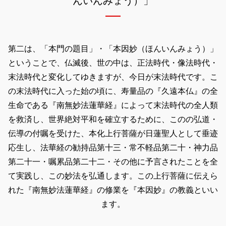
んいんみょう）」
第二は、「本門の題目」・「本因妙（ほんいんみょう）」
ということで、仏滅後、世の中は、正法時代・像法時代・
末法時代と変化してゆきますが、今日が末法時代です。こ
の末法時代に入った始の頃に、寿量品の『久遠本仏』の全
生命である『南無妙法蓮華経』によって末法時代の全人類
を救済し、世界絶対平和を確立するために、このの弘道・
伝導の付嘱を受けた、本化上行菩薩が日蓮聖人として垂迹
応生し、法華経の勧持品第十三・常不軽品第二十・神力品
第二十一・嘱累品第二十二・その他に予言されたことを全
て実践し、この妙法を弘通します。この上行菩薩に伝えら
れた『南無妙法蓮華経』の修業を『本因妙』の教義といい
ます。