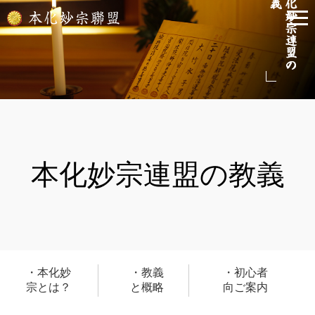
本化妙宗連盟の教義
本化妙
教義
初心者
宗とは？
と概略
向ご案内