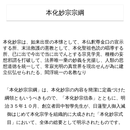
本化妙宗宗綱
本化妙宗は、如来出世の本懐として、本仏釈尊金口の宣示
する所、末法救護の憲教として、本化聖祖色読の唱導する
所、已に出で今出で当に出でんとする宗見学見、種種の妄
想邪謂を打破して、法界唯一乗の妙義を光揚し、人類の思
想道徳を統一して、常寂光明の真世界を現出せんが為に建
立伝弘せられたる、閻浮統一の名教なり
「本化妙宗宗綱」は、本化妙宗の内容を簡潔に定義づけた
綱領ともいうべきもので、「本化妙宗信条」とともに、明
治３５年１０月、創立者田中智學先生が、日蓮聖人御入滅
御はじめて本化宗学を組織的に大成された「本化妙宗式
目」において、全体の総要として明示されたものです。