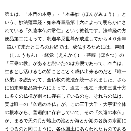
第１は、「本門の本尊」・「本果妙（ほんがみょう）」と
いう、妙法蓮華経・如来寿量品第十六によって明らかにさ
れている「久遠本仏の常住」という教義です。法華経の方
便品第二によって、釈迦牟尼世尊が成道してから４０余年
説いて来たところのお経では、成仏するためには、声聞
（しょうもん）・縁覚（えんかく）・菩薩（ぼさつ）の
「三乗の教」があると説いたのは方便であって、本当は、
生きとし活けるもの皆ことごとく成仏出来るのだと『唯一
仏乗』を説かれて、全仏教の教法が統一されました。さら
に如来寿量品第十六によって、過去・現在・未来三世十方
に多くの仏様が別々に存在しているのを、それらの仏は、
実は唯一の『久遠の本仏』が、この三千大千・大宇宙全体
の根本から、普遍的に存在していて、その『久遠の本仏』
が、まるで天の月が地上の池とか海とか湖の各所の水面に
うつるのと同じように、各仏国土にあらわれたものである